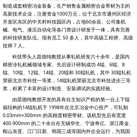
制造成套精密冶金装备，生产销售金属精密合金带材为主的
高新技术企业，注册资金1000万元，位于北京市通州区经济
开发区东区的中关村科技园区内，占地60余亩。公司集机
械、电气、液压自动化等各门类设计研发于一体，具有完善
的科技研发队伍。现有员工 50 多人，其中高级工程师、高级
技师 7 人。
科技带头人苗德纯教授从事轧机研发六十余年，是国内
精密冷轧机械领域专家。先后设计研制成功 4辊、6辊、8
辊、10辊、12辊、14辊、20辊和 30辊轧机，其中 30辊轧机
荣获北京市科技一等奖，14辊轧机荣获北京市科技进步三等
奖，积累了丰富的设计制造、安装调试的实践经验。
由苗德纯教授开发的具有自主知识产权的第一台上下辊
箱结构的14辊轧机于 1998年在北京冶金中心投产，可轧制
0.03mm×300mm 的高精度精密带材。该机型先后有宽度
400-900mm 的二十余台在无锡华生、宁波奇亿、浙江甬金、
鞍山东亚、江门日新、韩国三成等国内外企业运行，为我国