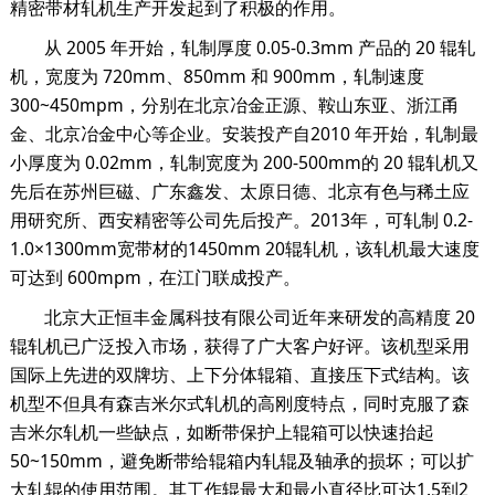
精密带材轧机生产开发起到了积极的作用。
从 2005 年开始，轧制厚度 0.05-0.3mm 产品的 20 辊轧
机，宽度为 720mm、850mm 和 900mm，轧制速度
300~450mpm，分别在北京冶金正源、鞍山东亚、浙江甬
金、北京冶金中心等企业。安装投产自2010 年开始，轧制最
小厚度为 0.02mm，轧制宽度为 200-500mm的 20 辊轧机又
先后在苏州巨磁、广东鑫发、太原日德、北京有色与稀土应
用研究所、西安精密等公司先后投产。2013年，可轧制 0.2-
1.0×1300mm宽带材的1450mm 20辊轧机，该轧机最大速度
可达到 600mpm，在江门联成投产。
北京大正恒丰金属科技有限公司近年来研发的高精度 20
辊轧机已广泛投入市场，获得了广大客户好评。该机型采用
国际上先进的双牌坊、上下分体辊箱、直接压下式结构。该
机型不但具有森吉米尔式轧机的高刚度特点，同时克服了森
吉米尔轧机一些缺点，如断带保护上辊箱可以快速抬起
50~150mm，避免断带给辊箱内轧辊及轴承的损坏；可以扩
大轧辊的使用范围。其工作辊最大和最小直径比可达1.5到2